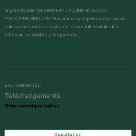
Engrais liquide concentre en CALCIUM et ACIDES
POLYCARBOXILIQUIES. Prévient et corrige les carences en
calcium en toutes les cultures. Le produit minimise les
effets de la salinité sur les plantes.
SKU:
Salitex (SL)
Téléchargements
Fiche technique Salitex
Description