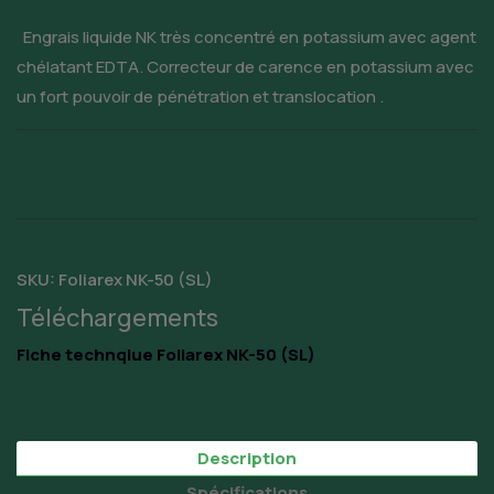
Engrais liquide NK très concentré en potassium avec agent
chélatant EDTA. Correcteur de carence en potassium avec
un fort pouvoir de pénétration et translocation .
SKU:
Foliarex NK-50 (SL)
Téléchargements
Fiche technqiue Foliarex NK-50 (SL)
Description
Spécifications