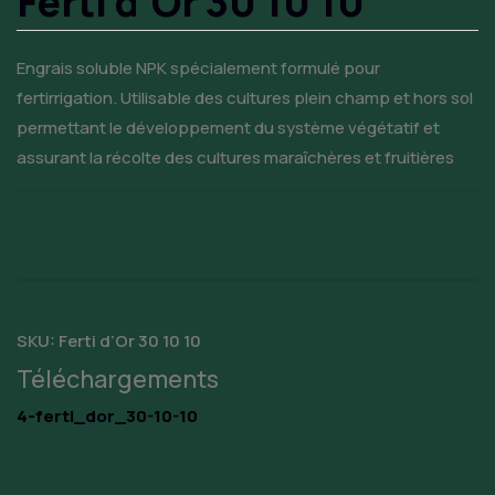
Ferti d’Or 30 10 10
Engrais soluble NPK spécialement formulé pour
fertirrigation. Utilisable des cultures plein champ et hors sol
permettant le développement du système végétatif et
assurant la récolte des cultures maraîchères et fruitières
SKU:
Ferti d’Or 30 10 10
Téléchargements
4-ferti_dor_30-10-10