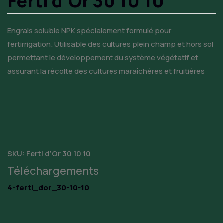
Ferti d’Or 30 10 10
Engrais soluble NPK spécialement formulé pour
fertirrigation. Utilisable des cultures plein champ et hors sol
permettant le développement du système végétatif et
assurant la récolte des cultures maraîchères et fruitières
SKU:
Ferti d’Or 30 10 10
Téléchargements
4-ferti_dor_30-10-10