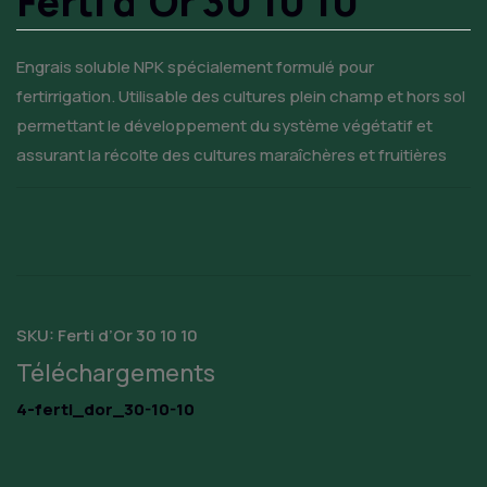
Ferti d’Or 30 10 10
Engrais soluble NPK spécialement formulé pour
fertirrigation. Utilisable des cultures plein champ et hors sol
permettant le développement du système végétatif et
assurant la récolte des cultures maraîchères et fruitières
SKU:
Ferti d’Or 30 10 10
Téléchargements
4-ferti_dor_30-10-10