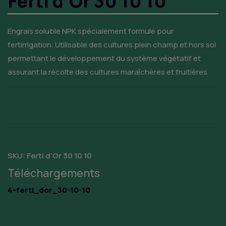
Ferti d’Or 30 10 10
Engrais soluble NPK spécialement formulé pour
fertirrigation. Utilisable des cultures plein champ et hors sol
permettant le développement du système végétatif et
assurant la récolte des cultures maraîchères et fruitières
SKU:
Ferti d’Or 30 10 10
Téléchargements
4-ferti_dor_30-10-10