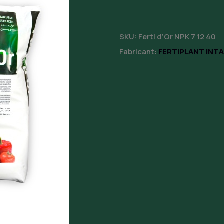
SKU:
Ferti d’Or NPK 7 12 40
Fabricant:
FERTIPLANT INTA