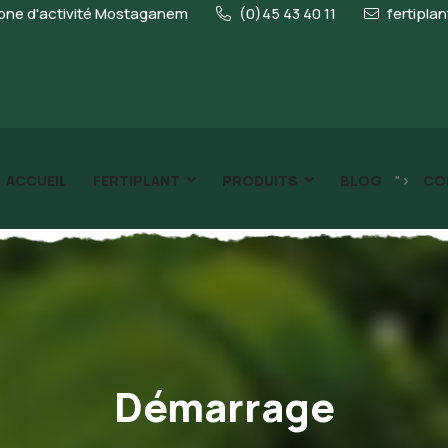
ne d'activité Mostaganem
(0)45 43 40 11
fertipla
">
ACCUEIL
FERTIPLANT
PRODUITS
BLOG
CO
Démarrage