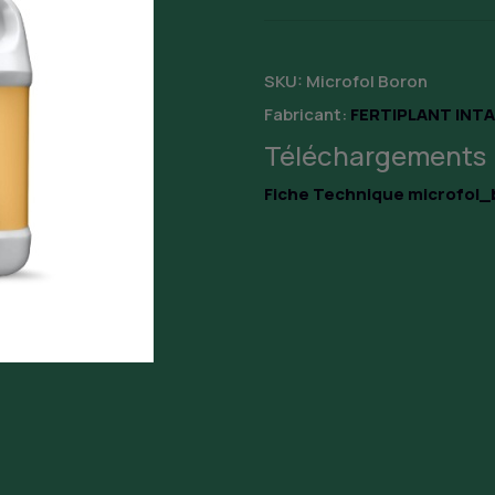
SKU:
Microfol Boron
Fabricant:
FERTIPLANT INTA
Téléchargements
Fiche Technique microfol