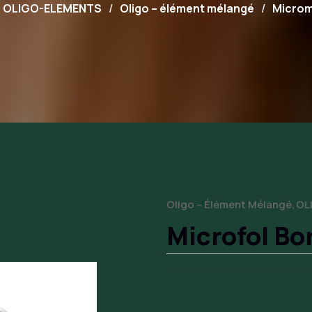
OLIGO-ELEMENTS
Oligo – élément mélangé
Microm
Oligo – Élément Mélangé
OL
Microfol Bo