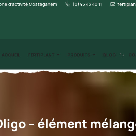
ne d'activité Mostaganem
(0)45 43 40 11
fertipla
">
ACCUEIL
FERTIPLANT
PRODUITS
BLOG
CO
Oligo – élément mélang