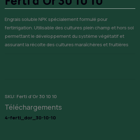
Ferti d’Or 30 10 10
Engrais soluble NPK spécialement formulé pour
fertirrigation. Utilisable des cultures plein champ et hors sol
permettant le développement du système végétatif et
assurant la récolte des cultures maraîchères et fruitières
SKU:
Ferti d’Or 30 10 10
Téléchargements
4-ferti_dor_30-10-10