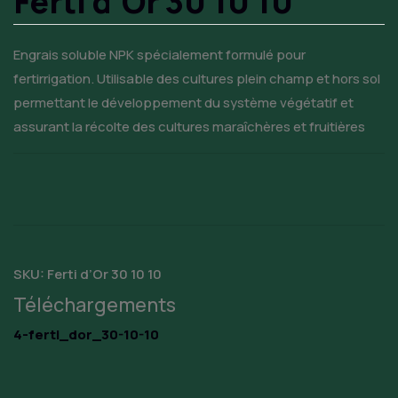
Ferti d’Or 30 10 10
Engrais soluble NPK spécialement formulé pour
fertirrigation. Utilisable des cultures plein champ et hors sol
permettant le développement du système végétatif et
assurant la récolte des cultures maraîchères et fruitières
SKU:
Ferti d’Or 30 10 10
Téléchargements
4-ferti_dor_30-10-10