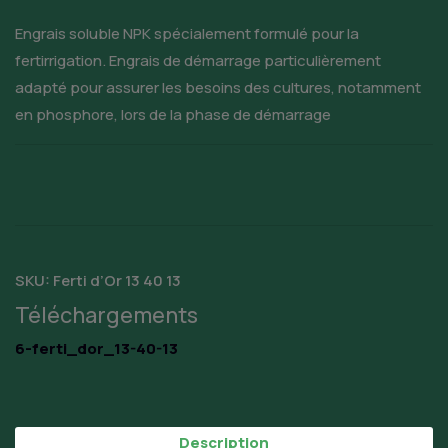
Engrais soluble NPK spécialement formulé pour la
fertirrigation. Engrais de démarrage particulièrement
adapté pour assurer les besoins des cultures, notamment
en phosphore, lors de la phase de démarrage
SKU:
Ferti d’Or 13 40 13
Téléchargements
6-ferti_dor_13-40-13
Description