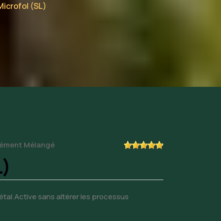
Microfol (SL)
Élément Mélangé
L)
tal.Active sans altérer les processus