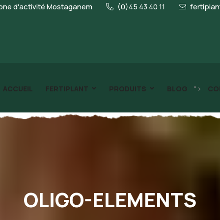
ne d'activité Mostaganem
(0)45 43 40 11
fertipla
">
ACCUEIL
FERTIPLANT
PRODUITS
BLOG
CO
OLIGO-ELEMENTS