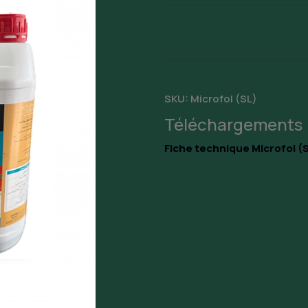
SKU:
Microfol (SL)
Téléchargements
Fiche technique Microfol (