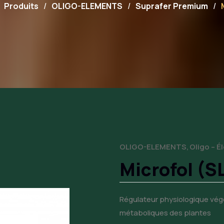
Produits
OLIGO-ELEMENTS
Suprafer Premium
OLIGO-ELEMENTS
Oligo – 
Microfol (S
Régulateur physiologique végé
métaboliques des plantes