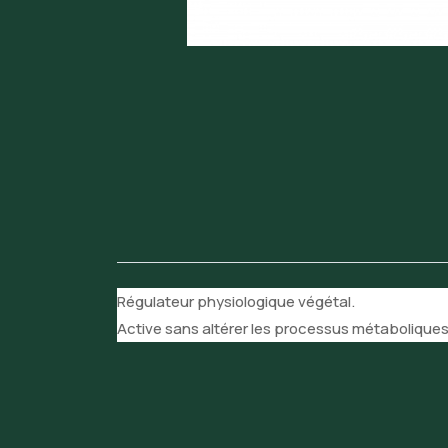
Régulateur physiologique végétal.
Active sans altérer les processus métabolique