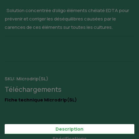
Solution concentrée d’oligo éléments chélaté EDTA pour
prévenir et corriger les déséquilibres causées par le
carences de ces éléments sur toutes les cultures.
SKU:
Microdrip(SL)
Téléchargements
Fiche technique Microdrip(SL)
Description
Spécifications