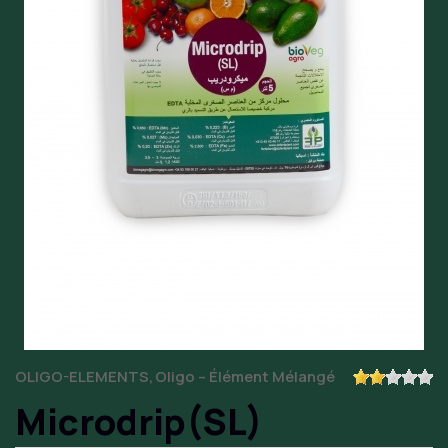
OLIGO-ELEMENTS
Oligo – Élément Mélangé
Microdrip(SL)